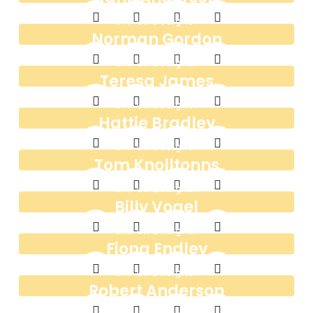
Ul / Ux Designer
Norman Gordon
Ul / Ux Designer
Teresa James
Ul / Ux Designer
Hattie Bradley
Ul / Ux Designer
Tom Knolltonns
Ul / Ux Designer
Billy Vogel
Ul / Ux Designer
Fiona Endley
Ul / Ux Designer
Robert Anderson