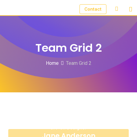
Contact
Team Grid 2
Home
Team Grid 2
Florian
Ul / Ux Designer
Jane Anderson